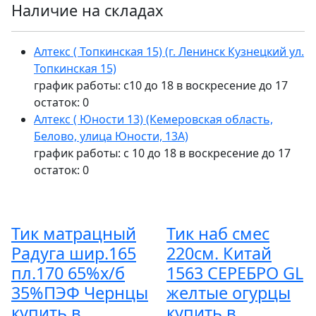
Наличие на складах
Алтекс ( Топкинская 15) (г. Ленинск Кузнецкий ул.
Топкинская 15)
график работы: с10 до 18 в воскресение до 17
остаток:
0
Алтекс ( Юности 13) (Кемеровская область,
Белово, улица Юности, 13А)
график работы: с 10 до 18 в воскресение до 17
остаток:
0
Тик матрацный
Тик наб смес
Радуга шир.165
220см. Китай
пл.170 65%х/б
1563 СЕРЕБРО GL
35%ПЭФ Чернцы
желтые огурцы
купить в
купить в