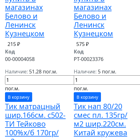
магазинах
магазинах
Белово и
Белово и
Ленинск
Ленинск
Кузнецком
Кузнецком
215 ₽
575 ₽
Код
Код
00-00004058
РТ-00023376
Наличие:
51.28 пог.м.
Наличие:
5 пог.м.
пог.м.
пог.м.
В корзину
В корзину
Тик матрацный
Тик нап 80/20
шир.166см. с502-
смес пл. 135гр/
ТИ Тейково
м2 шир.220см.
100%х/б 170гр/
Китай кружева