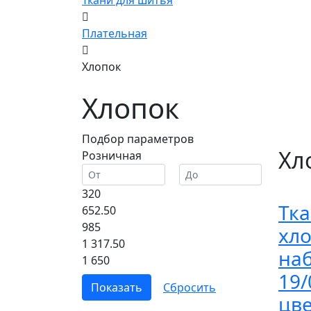
Ткани для шитья
Плательная
Хлопок
Хлопок
Подбор параметров
Хл
Розничная
320
Тк
652.50
985
хл
1 317.50
на
1 650
19/
цв