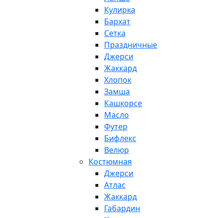
Кулирка
Бархат
Сетка
Праздничные
Джерси
Жаккард
Хлопок
Замша
Кашкорсе
Масло
Футер
Бифлекс
Велюр
Костюмная
Джерси
Атлас
Жаккард
Габардин