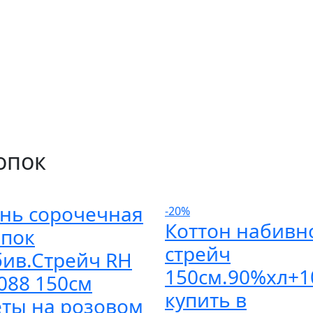
опок
ань сорочечная
-20%
Коттон набивн
опок
стрейч
бив.Стрейч RH
150см.90%хл+1
088 150см
купить в
еты на розовом