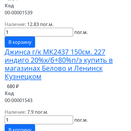
Код
00-00001539
Наличие:
12.83 пог.м.
пог.м.
В корзину
Джинса г/к МК2437 150см. 227
индиго 20%х/б+80%п/э купить в
магазинах Белово и Ленинск
Кузнецком
680 ₽
Код
00-00001543
Наличие:
7.9 пог.м.
пог.м.
В корзину