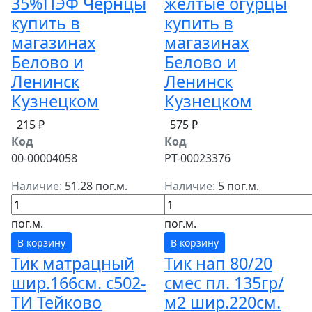
35%ПЭФ Чернцы
желтые огурцы
купить в
купить в
магазинах
магазинах
Белово и
Белово и
Ленинск
Ленинск
Кузнецком
Кузнецком
215 ₽
575 ₽
Код
Код
00-00004058
РТ-00023376
Наличие:
51.28 пог.м.
Наличие:
5 пог.м.
пог.м.
пог.м.
В корзину
В корзину
Тик матрацный
Тик нап 80/20
шир.166см. с502-
смес пл. 135гр/
ТИ Тейково
м2 шир.220см.