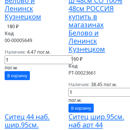
Белово и
ш 48см СО 100%
Ленинск
48см РОССИЯ
Кузнецком
купить в
магазинах
180 ₽
Белово и
Код
Ленинск
00-00005649
Кузнецком
Наличие:
4.47 пог.м.
160 ₽
Код
пог.м.
РТ-00023661
В корзину
Наличие:
38.45 пог.м.
пог.м.
В корзину
Ситец 44 наб.
Ситец шир.95см.
шир.95см.
наб арт 44