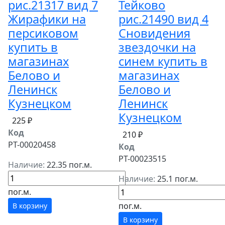
рис.21317 вид 7
Тейково
Жирафики на
рис.21490 вид 4
персиковом
Сновидения
купить в
звездочки на
магазинах
синем купить в
Белово и
магазинах
Ленинск
Белово и
Кузнецком
Ленинск
Кузнецком
225 ₽
Код
210 ₽
РТ-00020458
Код
РТ-00023515
Наличие:
22.35 пог.м.
Наличие:
25.1 пог.м.
пог.м.
пог.м.
В корзину
В корзину