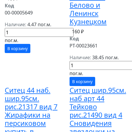
Белово и
Код
Ленинск
00-00005649
Кузнецком
Наличие:
4.47 пог.м.
160 ₽
Код
пог.м.
РТ-00023661
В корзину
Наличие:
38.45 пог.м.
пог.м.
В корзину
Ситец 44 наб.
Ситец шир.95см.
шир.95см.
наб арт 44
рис.21317 вид 7
Тейково
Жирафики на
рис.21490 вид 4
персиковом
Сновидения
купить в
звездочки на