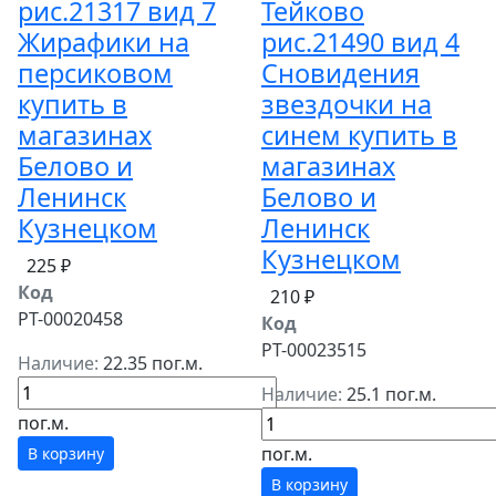
рис.21317 вид 7
Тейково
Жирафики на
рис.21490 вид 4
персиковом
Сновидения
купить в
звездочки на
магазинах
синем купить в
Белово и
магазинах
Ленинск
Белово и
Кузнецком
Ленинск
Кузнецком
225 ₽
Код
210 ₽
РТ-00020458
Код
РТ-00023515
Наличие:
22.35 пог.м.
Наличие:
25.1 пог.м.
пог.м.
пог.м.
В корзину
В корзину