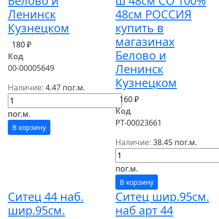
Белово и
ш 48см СО 100%
Ленинск
48см РОССИЯ
Кузнецком
купить в
магазинах
180 ₽
Белово и
Код
Ленинск
00-00005649
Кузнецком
Наличие:
4.47 пог.м.
160 ₽
Код
пог.м.
РТ-00023661
В корзину
Наличие:
38.45 пог.м.
пог.м.
В корзину
Ситец 44 наб.
Ситец шир.95см.
шир.95см.
наб арт 44