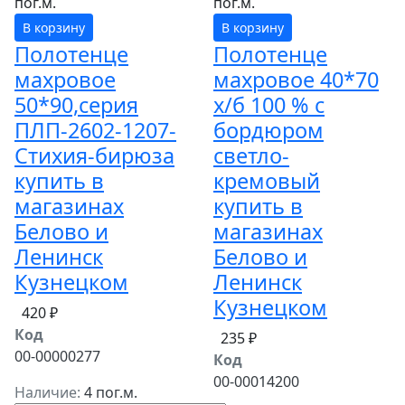
пог.м.
пог.м.
В корзину
В корзину
Полотенце
Полотенце
махровое
махровое 40*70
50*90,серия
х/б 100 % с
ПЛП-2602-1207-
бордюром
Стихия-бирюза
светло-
купить в
кремовый
магазинах
купить в
Белово и
магазинах
Ленинск
Белово и
Кузнецком
Ленинск
Кузнецком
420 ₽
Код
235 ₽
00-00000277
Код
00-00014200
Наличие:
4 пог.м.