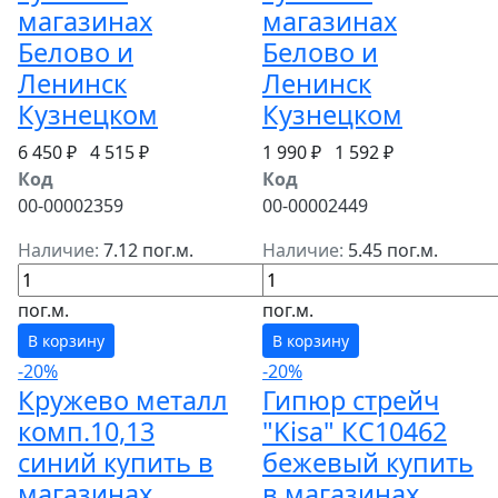
магазинах
магазинах
Белово и
Белово и
Ленинск
Ленинск
Кузнецком
Кузнецком
6 450 ₽
4 515 ₽
1 990 ₽
1 592 ₽
Код
Код
00-00002359
00-00002449
Наличие:
7.12 пог.м.
Наличие:
5.45 пог.м.
пог.м.
пог.м.
В корзину
В корзину
-20%
-20%
Кружево металл
Гипюр стрейч
комп.10,13
"Kisa" КС10462
синий купить в
бежевый купить
магазинах
в магазинах