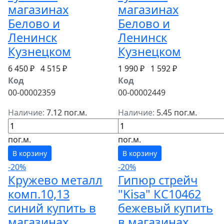
магазинах
магазинах
Белово и
Белово и
Ленинск
Ленинск
Кузнецком
Кузнецком
6 450 ₽
4 515 ₽
1 990 ₽
1 592 ₽
Код
Код
00-00002359
00-00002449
Наличие:
7.12 пог.м.
Наличие:
5.45 пог.м.
пог.м.
пог.м.
В корзину
В корзину
-20%
-20%
Кружево металл
Гипюр стрейч
комп.10,13
"Kisa" КС10462
синий купить в
бежевый купить
магазинах
в магазинах