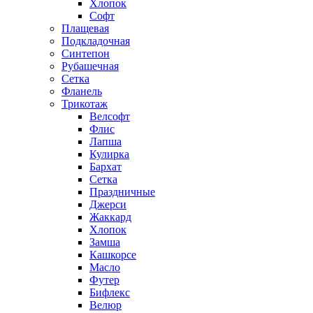
Хлопок
Софт
Плащевая
Подкладочная
Синтепон
Рубашечная
Сетка
Фланель
Трикотаж
Велсофт
Флис
Лапша
Кулирка
Бархат
Сетка
Праздничные
Джерси
Жаккард
Хлопок
Замша
Кашкорсе
Масло
Футер
Бифлекс
Велюр