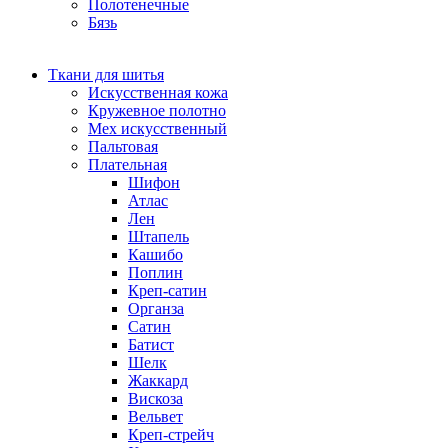
Полотенечные
Бязь
Ткани для шитья
Искусственная кожа
Кружевное полотно
Мех искусственный
Пальтовая
Плательная
Шифон
Атлас
Лен
Штапель
Кашибо
Поплин
Креп-сатин
Органза
Сатин
Батист
Шелк
Жаккард
Вискоза
Вельвет
Креп-стрейч