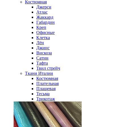
Костюмная
Джерси
Атлас
Жаккард
Габардин
Креп
Офисные
Клетка
Лён
Джинс
Вискоза
Сатин
Тафта
Твил стрейч
Ткани Италии
Костюмная
Плательная
Плащевая
Тесьма
Трикотаж