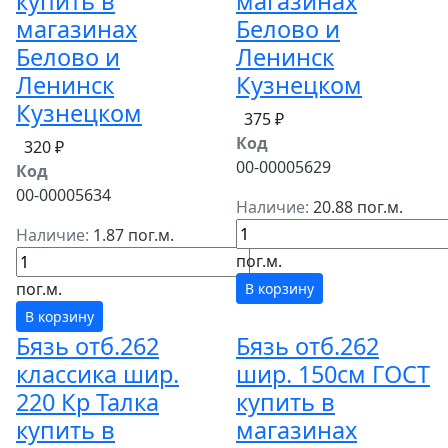
купить в
магазинах
магазинах
Белово и
Белово и
Ленинск
Ленинск
Кузнецком
Кузнецком
375 ₽
Код
320 ₽
00-00005629
Код
00-00005634
Наличие:
20.88 пог.м.
Наличие:
1.87 пог.м.
пог.м.
пог.м.
В корзину
В корзину
Бязь отб.262
Бязь отб.262
классика шир.
шир. 150см ГОСТ
220 Кр Талка
купить в
купить в
магазинах