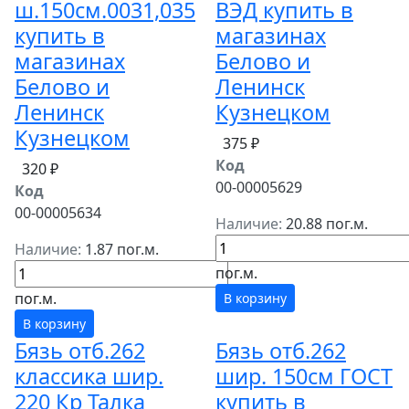
ш.150см.0031,035
ВЭД купить в
купить в
магазинах
магазинах
Белово и
Белово и
Ленинск
Ленинск
Кузнецком
Кузнецком
375 ₽
Код
320 ₽
00-00005629
Код
00-00005634
Наличие:
20.88 пог.м.
Наличие:
1.87 пог.м.
пог.м.
пог.м.
В корзину
В корзину
Бязь отб.262
Бязь отб.262
классика шир.
шир. 150см ГОСТ
220 Кр Талка
купить в