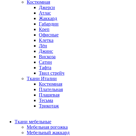
Костюмная
Джерси
Атлас
Жаккард
Габардин
Креп
Офисные
Клетка
Лён
Джинс
Вискоза
Сатин
Тафта
Твил стрейч
Ткани Италии
Костюмная
Плательная
Плащевая
Тесьма
Трикотаж
Ткани мебельные
Мебельная рогожка
Мебельный жаккард