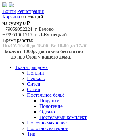
Войти
Регистрация
Корзина
0 позиций
на сумму
0 ₽
+79059052224 г. Белово
+79951601515 г. Л-Кузнецкий
Время работы:
Пн-Сб 10-00 до 18-00. Вс 10-00 до 17-00
Заказ от 1000р. доставим бесплатно
до пвз Озон у вашего дома.
Ткани для дома
Поплин
Перкаль
Ситец
Сатин
Постельное бельё
Подушки
Полотенце
Одеяло
Постельный комплект
Полотно махровое
Полотно скатерное
Тик