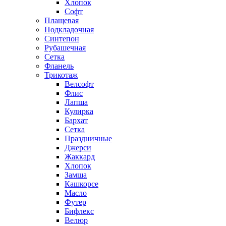
Хлопок
Софт
Плащевая
Подкладочная
Синтепон
Рубашечная
Сетка
Фланель
Трикотаж
Велсофт
Флис
Лапша
Кулирка
Бархат
Сетка
Праздничные
Джерси
Жаккард
Хлопок
Замша
Кашкорсе
Масло
Футер
Бифлекс
Велюр