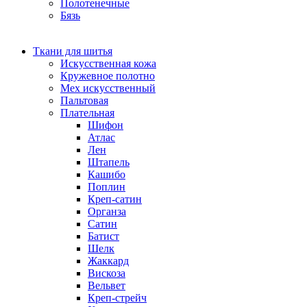
Полотенечные
Бязь
Ткани для шитья
Искусственная кожа
Кружевное полотно
Мех искусственный
Пальтовая
Плательная
Шифон
Атлас
Лен
Штапель
Кашибо
Поплин
Креп-сатин
Органза
Сатин
Батист
Шелк
Жаккард
Вискоза
Вельвет
Креп-стрейч