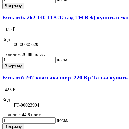
В корзину
Бязь отб. 262-140 ГОСТ, код ТН ВЭД купить в ма
375 ₽
Код
00-00005629
Наличие:
20.88 пог.м.
пог.м.
В корзину
Бязь отб.262 классика шир. 220 Кр Талка купить
425 ₽
Код
РТ-00023904
Наличие:
44.8 пог.м.
пог.м.
В корзину