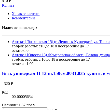
510 ₽
Купить
Характеристики
Комментарии
Наличие на складах
Алтекс ( Топкинская 15) (г. Ленинск Кузнецкий ул. Топки
график работы: с10 до 18 в воскресение до 17
остаток:
0
Алтекс ( Юности 13) (Кемеровская область, Белово, улиц
график работы: с 10 до 18 в воскресение до 17
остаток:
1.09
Бязь универсал П-13 ш.150см.0031,035 купить в 
320 ₽
Код
00-00005634
Наличие:
1.87 пог.м.
пог.м.