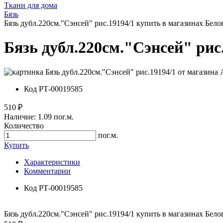
Ткани для дома
Бязь
Бязь дубл.220см."Сэнсей" рис.19194/1 купить в магазинах Бел
Бязь дубл.220см."Сэнсей" рис
Код
РТ-00019585
510 ₽
Наличие:
1.09 пог.м.
Количество
пог.м.
Купить
Характеристики
Комментарии
Код
РТ-00019585
Бязь дубл.220см."Сэнсей" рис.19194/1 купить в магазинах Бел