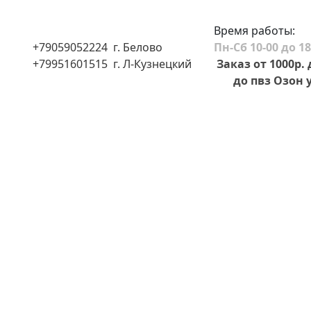
Время работы:
+79059052224 г. Белово
Пн-Сб 10-00 до 18
+79951601515 г. Л-Кузнецкий
Заказ от 1000р.
до пвз Озон у