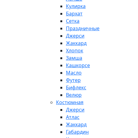
Кулирка
Бархат
Сетка
Праздничные
Джерси
Жаккард
Хлопок
Замша
Кашкорсе
Масло
Футер
Бифлекс
Велюр
Костюмная
Джерси
Атлас
Жаккард
Габардин