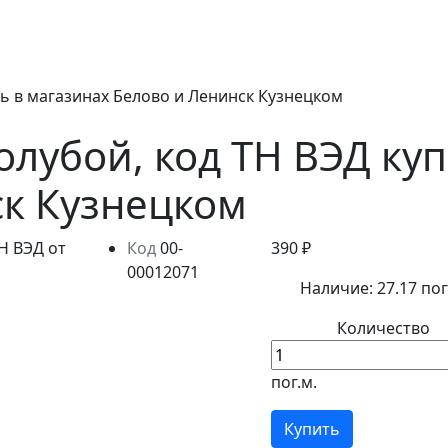
ить в магазинах Белово и Ленинск Кузнецком
голубой, код ТН ВЭД ку
ск Кузнецком
Код
00-
390 ₽
00012071
Наличие:
27.17 пог
Количество
пог.м.
Купить