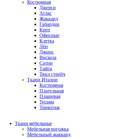
Костюмная
Джерси
Атлас
Жаккард
Габардин
Креп
Офисные
Клетка
Лён
Джинс
Вискоза
Сатин
Тафта
Твил стрейч
Ткани Италии
Костюмная
Плательная
Плащевая
Тесьма
Трикотаж
Ткани мебельные
Мебельная рогожка
Мебельный жаккард