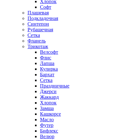
Хлопок
Софт
Плащевая
Подкладочная
Синтепон
Рубашечная
Сетка
Фланель
Трикотаж
Велсофт
Флис
Лапша
Кулирка
Бархат
Сетка
Праздничные
Джерси
Жаккард
Хлопок
Замша
Кашкорсе
Масло
Футер
Бифлекс
Велюр