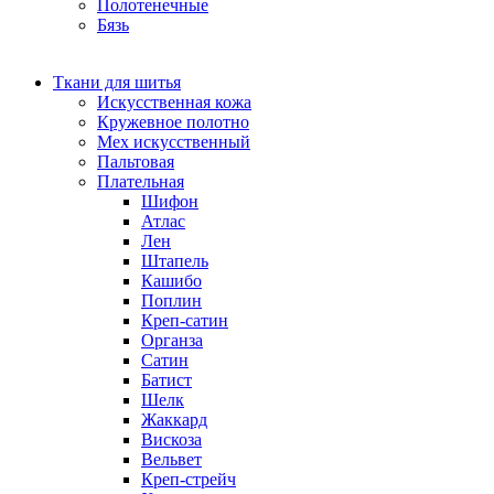
Полотенечные
Бязь
Ткани для шитья
Искусственная кожа
Кружевное полотно
Мех искусственный
Пальтовая
Плательная
Шифон
Атлас
Лен
Штапель
Кашибо
Поплин
Креп-сатин
Органза
Сатин
Батист
Шелк
Жаккард
Вискоза
Вельвет
Креп-стрейч