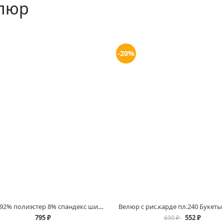
люр
-20%
Велюр 92% полиэстер 8% спандекс шир. 150см. колотый лед купить в магазинах Белово и Ленинск Кузнецком
795 ₽
552 ₽
690 ₽