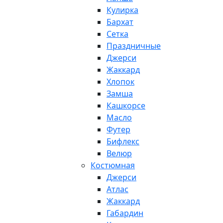
Кулирка
Бархат
Сетка
Праздничные
Джерси
Жаккард
Хлопок
Замша
Кашкорсе
Масло
Футер
Бифлекс
Велюр
Костюмная
Джерси
Атлас
Жаккард
Габардин