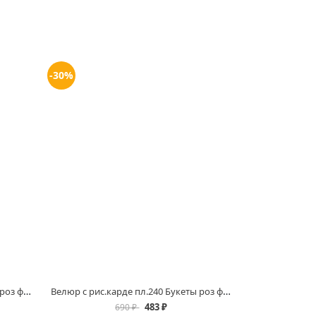
-30%
Велюр с рис.карде пл.240 Букеты роз фон ментол ш.185см.ТВР-004 купить в магазинах Белово и Ленинск Кузнецком
Велюр с рис.карде пл.240 Букеты роз фон розовый ш.185см.ТВР-005 купить в магазинах Белово и Ленинск Кузнецком
483 ₽
690 ₽