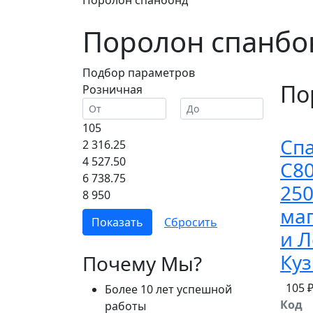
Поролон спанбонд
Поролон спанбо
Подбор параметров
По
Розничная
105
Сп
2 316.25
4 527.50
С8
6 738.75
250
8 950
ма
и 
Ку
Почему Мы?
105 
Более 10 лет успешной
Код
работы