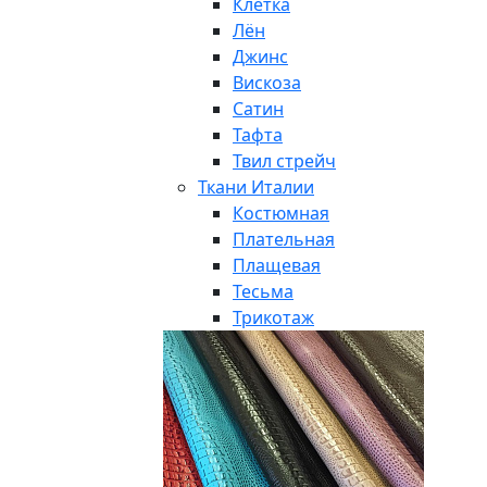
Клетка
Лён
Джинс
Вискоза
Сатин
Тафта
Твил стрейч
Ткани Италии
Костюмная
Плательная
Плащевая
Тесьма
Трикотаж