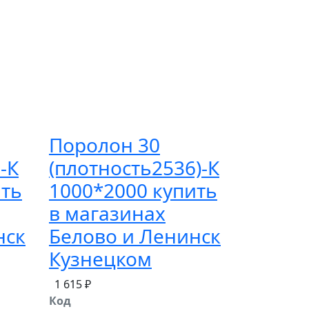
Поролон 30
-К
(плотность2536)-К
ить
1000*2000 купить
в магазинах
нск
Белово и Ленинск
Кузнецком
1 615 ₽
Код