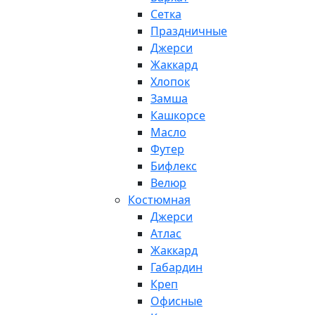
Сетка
Праздничные
Джерси
Жаккард
Хлопок
Замша
Кашкорсе
Масло
Футер
Бифлекс
Велюр
Костюмная
Джерси
Атлас
Жаккард
Габардин
Креп
Офисные