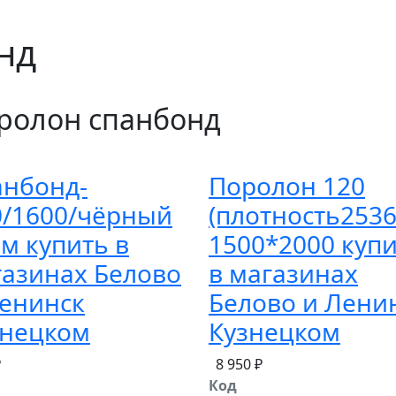
нд
ролон спанбонд
анбонд-
Поролон 120
0/1600/чёрный
(плотность2536
м купить в
1500*2000 куп
газинах Белово
в магазинах
Ленинск
Белово и Лени
знецком
Кузнецком
₽
8 950 ₽
Код