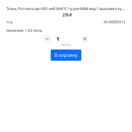
Ткань Рогожка арт.902 наб.МАПС гр.рис9484 вид.1 вышивка купить в магазинах Белово и Ленинск Кузнецком
270 ₽
Код
00-00005512
Наличие:
1.03 пог.м.
пог.м.
В корзину