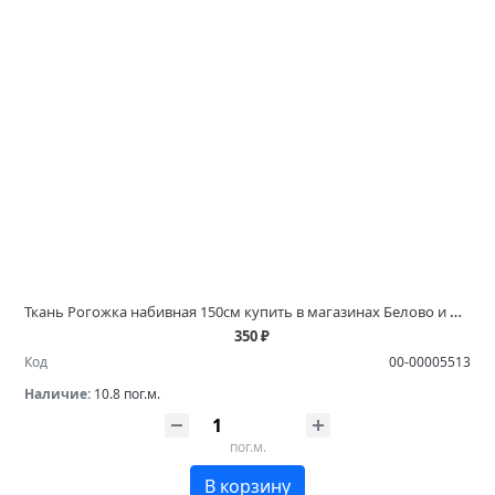
Ткань Рогожка набивная 150см купить в магазинах Белово и Ленинск Кузнецком
350 ₽
Код
00-00005513
Наличие:
10.8 пог.м.
пог.м.
В корзину