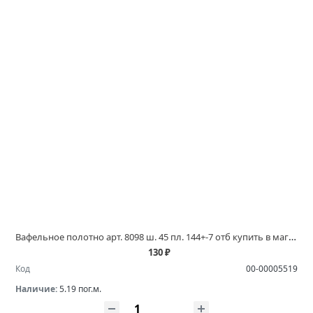
Вафельное полотно арт. 8098 ш. 45 пл. 144+-7 отб купить в магазинах Белово и Ленинск Кузнецком
130 ₽
Код
00-00005519
Наличие:
5.19 пог.м.