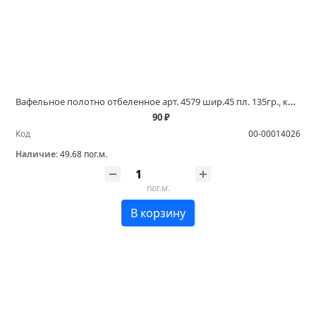
Вафельное полотно отбеленное арт. 4579 шир.45 пл. 135гр., код ТН ВЭД купить в магазинах Белово и Ленинск Кузнецком
90 ₽
Код
00-00014026
Наличие:
49.68 пог.м.
пог.м.
В корзину