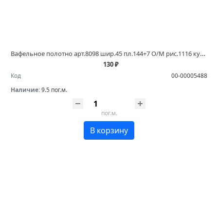
Вафельное полотно арт.8098 шир.45 пл.144+7 О/М рис.1116 купить в магазинах Белово и Ленинск Кузнецком
130 ₽
Код
00-00005488
Наличие:
9.5 пог.м.
пог.м.
В корзину