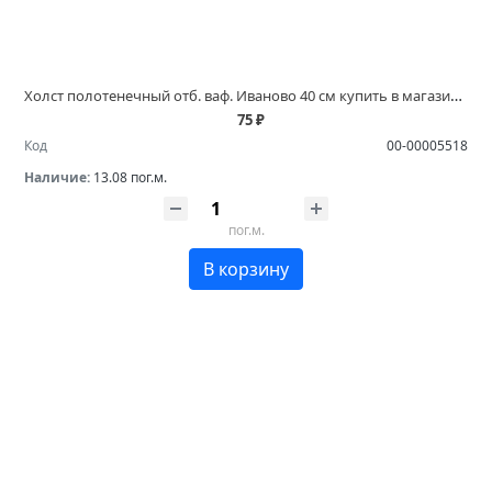
Холст полотенечный отб. ваф. Иваново 40 см купить в магазинах Белово и Ленинск Кузнецком
75 ₽
Код
00-00005518
Наличие:
13.08 пог.м.
пог.м.
В корзину