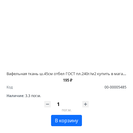
Вафельная ткань ш.45см отбел ГОСТ пл.240г/м2 купить в магазинах Белово и Ленинск Кузнецком
195 ₽
Код
00-00005485
Наличие:
3.3 пог.м.
пог.м.
В корзину