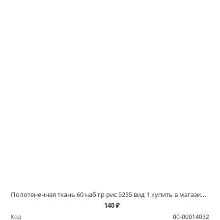
Полотенечная ткань 60 наб гр рис 5235 вид 1 купить в магазинах Белово и Ленинск Кузнецком
140 ₽
Код
00-00014032