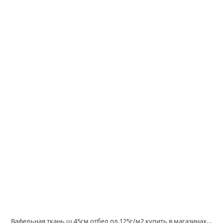
Вафельная ткань ш.45см отбел пл.125г/м2 купить в магазинах Белово и Ленинск Кузнецком