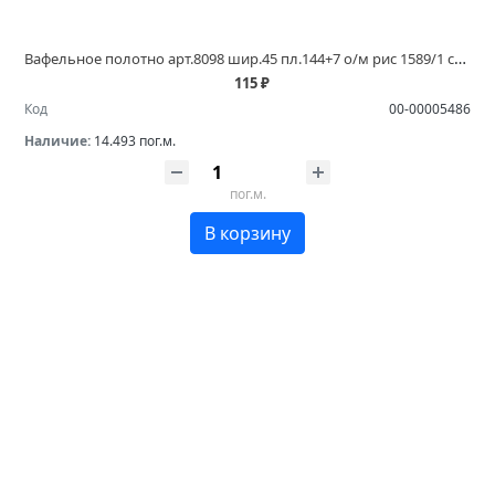
Вафельное полотно арт.8098 шир.45 пл.144+7 о/м рис 1589/1 специи купить в магазинах Белово и Ленинск Кузнецком
115 ₽
Код
00-00005486
Наличие:
14.493 пог.м.
пог.м.
В корзину