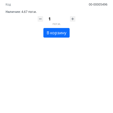
Код
00-00005496
Наличие:
4.67 пог.м.
пог.м.
В корзину