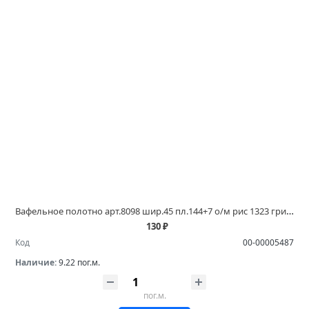
Вафельное полотно арт.8098 шир.45 пл.144+7 о/м рис 1323 грибы купить в магазинах Белово и Ленинск Кузнецком
130 ₽
Код
00-00005487
Наличие:
9.22 пог.м.
пог.м.