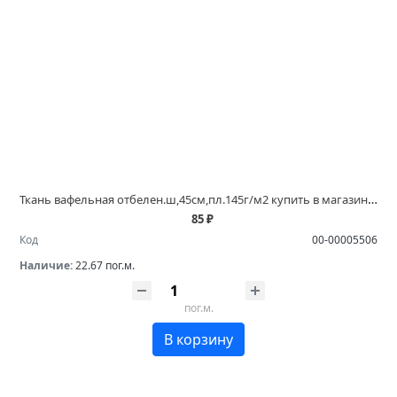
Ткань вафельная отбелен.ш,45см,пл.145г/м2 купить в магазинах Белово и Ленинск Кузнецком
85 ₽
Код
00-00005506
Наличие:
22.67 пог.м.
пог.м.
В корзину