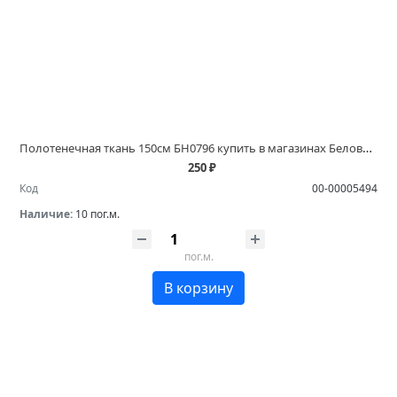
Полотенечная ткань 150см БН0796 купить в магазинах Белово и Ленинск Кузнецком
250 ₽
Код
00-00005494
Наличие:
10 пог.м.
пог.м.
В корзину