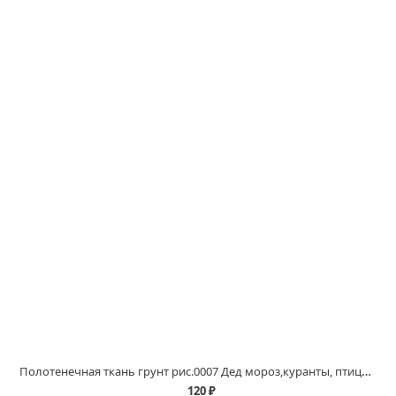
Полотенечная ткань грунт рис.0007 Дед мороз,куранты, птица,гжель, купить в магазинах Белово и Ленинск Кузнецком
120 ₽