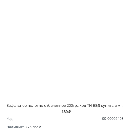
Вафельное полотно отбеленное 200гр., код ТН ВЭД купить в магазинах Белово и Ленинск Кузнецком
180 ₽
Код
00-00005493
Наличие:
3.75 пог.м.