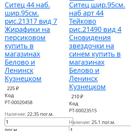
Ситец 44 наб.
Ситец шир.95см.
шир.95см.
наб арт 44
рис.21317 вид 7
Тейково
Жирафики на
рис.21490 вид 4
персиковом
Сновидения
купить в
звездочки на
магазинах
синем купить в
Белово и
магазинах
Ленинск
Белово и
Кузнецком
Ленинск
Кузнецком
225 ₽
Код
210 ₽
РТ-00020458
Код
РТ-00023515
Наличие:
22.35 пог.м.
Наличие:
25.1 пог.м.
пог.м.