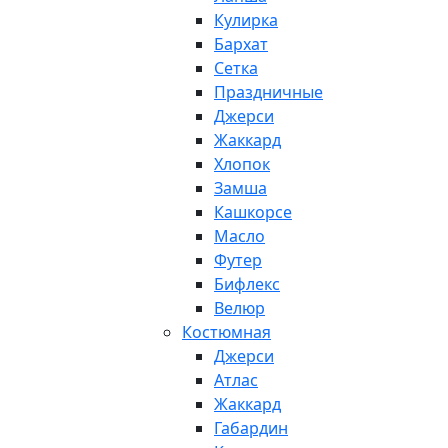
Кулирка
Бархат
Сетка
Праздничные
Джерси
Жаккард
Хлопок
Замша
Кашкорсе
Масло
Футер
Бифлекс
Велюр
Костюмная
Джерси
Атлас
Жаккард
Габардин