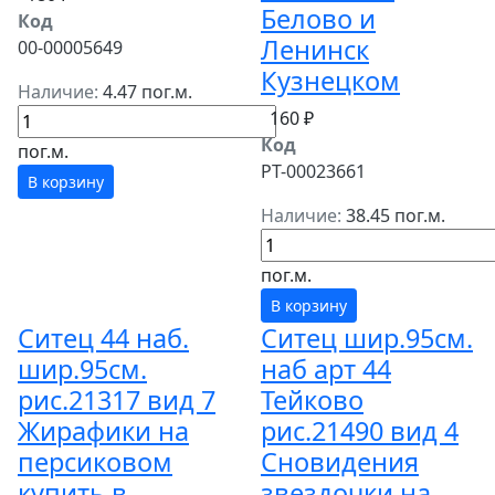
Белово и
Код
Ленинск
00-00005649
Кузнецком
Наличие:
4.47 пог.м.
160 ₽
Код
пог.м.
РТ-00023661
В корзину
Наличие:
38.45 пог.м.
пог.м.
В корзину
Ситец 44 наб.
Ситец шир.95см.
шир.95см.
наб арт 44
рис.21317 вид 7
Тейково
Жирафики на
рис.21490 вид 4
персиковом
Сновидения
купить в
звездочки на