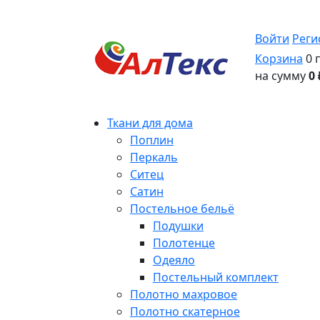
Войти
Реги
Корзина
0 
на сумму
0 
Ткани для дома
Поплин
Перкаль
Ситец
Сатин
Постельное бельё
Подушки
Полотенце
Одеяло
Постельный комплект
Полотно махровое
Полотно скатерное