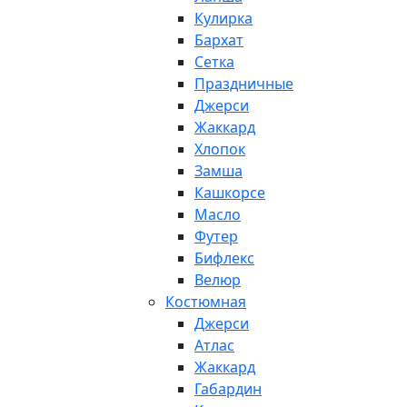
Кулирка
Бархат
Сетка
Праздничные
Джерси
Жаккард
Хлопок
Замша
Кашкорсе
Масло
Футер
Бифлекс
Велюр
Костюмная
Джерси
Атлас
Жаккард
Габардин