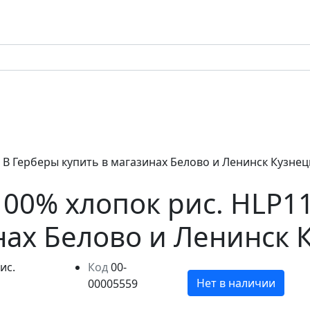
3 В Герберы купить в магазинах Белово и Ленинск Кузне
.100% хлопок рис. HLP1
нах Белово и Ленинск 
Код
00-
Нет в наличии
00005559