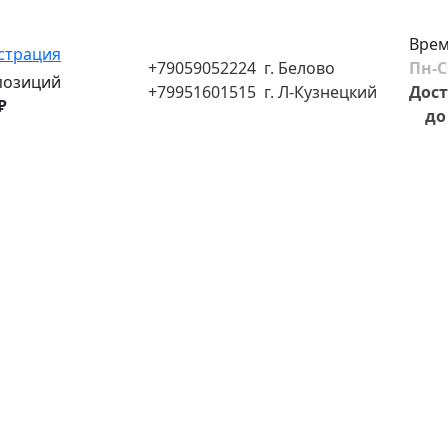
Врем
страция
+79059052224 г. Белово
Пн-С
позиций
+79951601515 г. Л-Кузнецкий
Дост
₽
до 