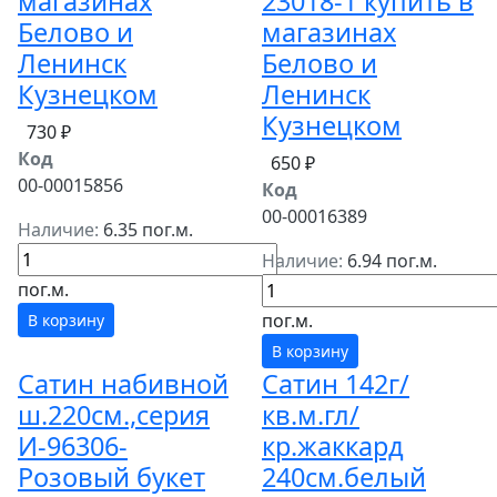
магазинах
23018-1 купить в
Белово и
магазинах
Ленинск
Белово и
Кузнецком
Ленинск
Кузнецком
730 ₽
Код
650 ₽
00-00015856
Код
00-00016389
Наличие:
6.35 пог.м.
Наличие:
6.94 пог.м.
пог.м.
пог.м.
В корзину
В корзину
Сатин набивной
Сатин 142г/
ш.220см.,серия
кв.м.гл/
И-96306-
кр.жаккард
Розовый букет
240см.белый