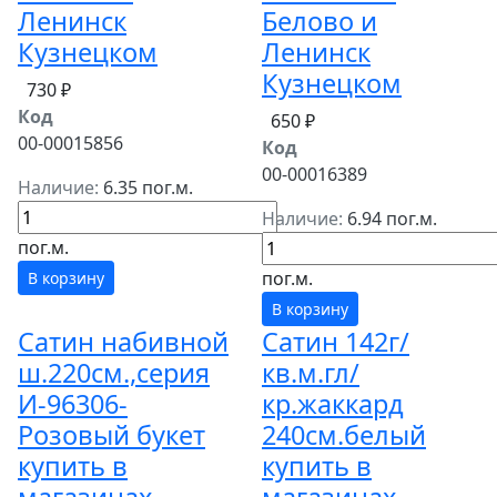
Ленинск
Белово и
Кузнецком
Ленинск
Кузнецком
730 ₽
Код
650 ₽
00-00015856
Код
00-00016389
Наличие:
6.35 пог.м.
Наличие:
6.94 пог.м.
пог.м.
пог.м.
В корзину
В корзину
Сатин набивной
Сатин 142г/
ш.220см.,серия
кв.м.гл/
И-96306-
кр.жаккард
Розовый букет
240см.белый
купить в
купить в