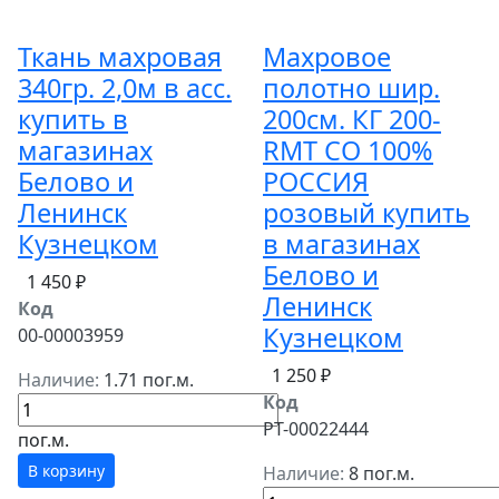
Ткань махровая
Махровое
340гр. 2,0м в асс.
полотно шир.
купить в
200см. КГ 200-
магазинах
RMT СО 100%
Белово и
РОССИЯ
Ленинск
розовый купить
Кузнецком
в магазинах
Белово и
1 450 ₽
Ленинск
Код
Кузнецком
00-00003959
1 250 ₽
Наличие:
1.71 пог.м.
Код
РТ-00022444
пог.м.
В корзину
Наличие:
8 пог.м.