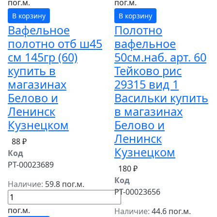
пог.м.
пог.м.
В корзину
В корзину
Вафельное
Полотно
полотно отб ш45
вафельное
см 145гр (60)
50см.наб. арт. 60
купить в
Тейково рис
магазинах
29315 вид 1
Белово и
Васильки купить
Ленинск
в магазинах
Кузнецком
Белово и
Ленинск
88 ₽
Кузнецком
Код
РТ-00023689
180 ₽
Код
Наличие:
59.8 пог.м.
РТ-00023656
пог.м.
Наличие:
44.6 пог.м.