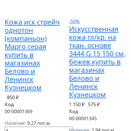
Кожа иск стрейч
-50%
Искусственная
однотон
кожа гл/кр. на
(компаньон)
ткан. основе
Марго серая
3444 G 15 150 см,
купить в
бежев купить в
магазинах
магазинах
Белово и
Белово и
Ленинск
Ленинск
Кузнецком
Кузнецком
850 ₽
Код
1 150 ₽
575 ₽
00-00001369
Код
00-00001345
Наличие:
9.27 пог.м.
Наличие:
2.94 пог.м.