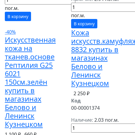
пог.м.
пог.м.
В корзину
В корзину
Кожа
-40%
Искусственная
искусств.камуфля
кожа на
8832 купить в
тканев.основе
магазинах
Рептилия G25
Белово и
6021
Ленинск
150см.зелён
Кузнецком
купить в
2 250 ₽
магазинах
Код
Белово и
00-00001374
Ленинск
Наличие:
2.03 пог.м.
Кузнецком
1 100 ₽
660 ₽