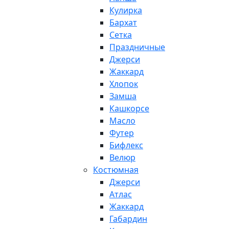
Кулирка
Бархат
Сетка
Праздничные
Джерси
Жаккард
Хлопок
Замша
Кашкорсе
Масло
Футер
Бифлекс
Велюр
Костюмная
Джерси
Атлас
Жаккард
Габардин