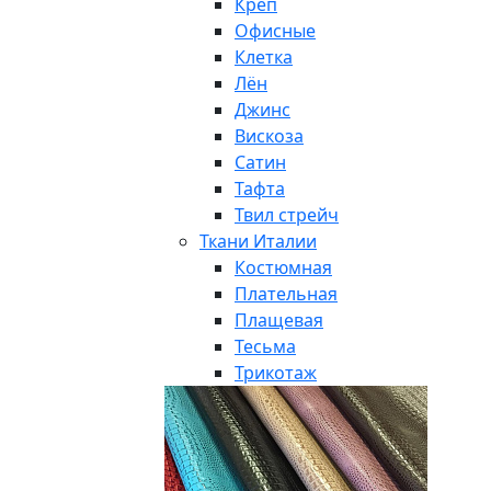
Креп
Офисные
Клетка
Лён
Джинс
Вискоза
Сатин
Тафта
Твил стрейч
Ткани Италии
Костюмная
Плательная
Плащевая
Тесьма
Трикотаж