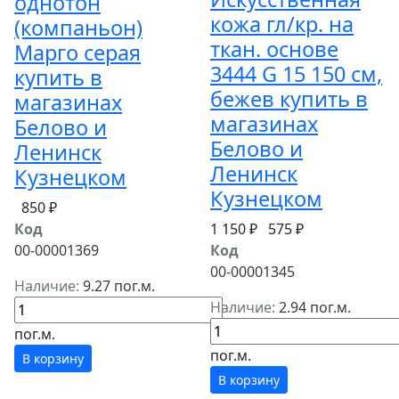
однотон
кожа гл/кр. на
(компаньон)
ткан. основе
Марго серая
3444 G 15 150 см,
купить в
бежев купить в
магазинах
магазинах
Белово и
Белово и
Ленинск
Ленинск
Кузнецком
Кузнецком
850 ₽
Код
1 150 ₽
575 ₽
00-00001369
Код
00-00001345
Наличие:
9.27 пог.м.
Наличие:
2.94 пог.м.
пог.м.
пог.м.
В корзину
В корзину