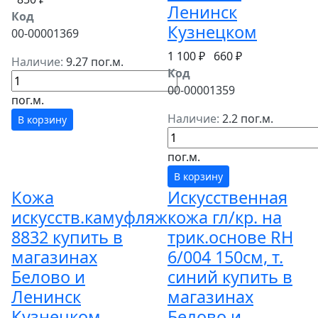
Ленинск
Код
Кузнецком
00-00001369
1 100 ₽
660 ₽
Наличие:
9.27 пог.м.
Код
00-00001359
пог.м.
Наличие:
2.2 пог.м.
В корзину
пог.м.
В корзину
Кожа
Искусственная
искусств.камуфляж
кожа гл/кр. на
8832 купить в
трик.основе RH
магазинах
6/004 150см, т.
Белово и
синий купить в
Ленинск
магазинах
Кузнецком
Белово и