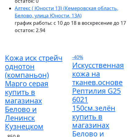
остаток:
0
Алтекс ( Юности 13) (Кемеровская область,
Белово, улица Юности, 13А)
график работы: с 10 до 18 в воскресение до 17
остаток:
2.94
Кожа иск стрейч
-40%
Искусственная
однотон
кожа на
(компаньон)
тканев.основе
Марго серая
Рептилия G25
купить в
6021
магазинах
150см.зелён
Белово и
купить в
Ленинск
магазинах
Кузнецком
Белово и
850 ₽