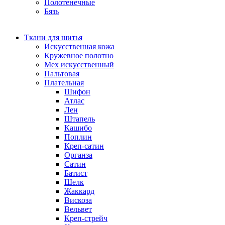
Полотенечные
Бязь
Ткани для шитья
Искусственная кожа
Кружевное полотно
Мех искусственный
Пальтовая
Плательная
Шифон
Атлас
Лен
Штапель
Кашибо
Поплин
Креп-сатин
Органза
Сатин
Батист
Шелк
Жаккард
Вискоза
Вельвет
Креп-стрейч