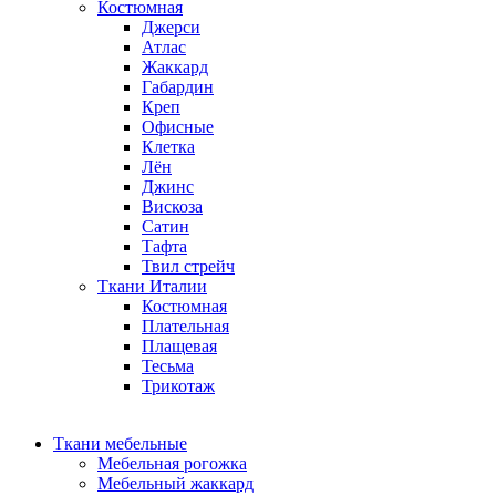
Костюмная
Джерси
Атлас
Жаккард
Габардин
Креп
Офисные
Клетка
Лён
Джинс
Вискоза
Сатин
Тафта
Твил стрейч
Ткани Италии
Костюмная
Плательная
Плащевая
Тесьма
Трикотаж
Ткани мебельные
Мебельная рогожка
Мебельный жаккард