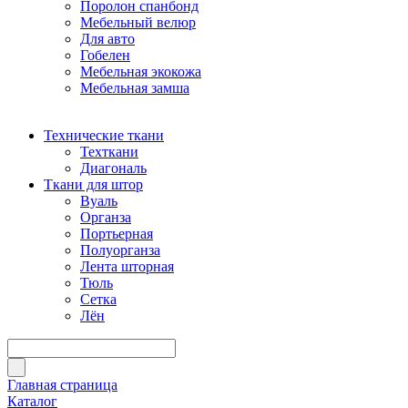
Поролон спанбонд
Мебельный велюр
Для авто
Гобелен
Мебельная экокожа
Мебельная замша
Технические ткани
Техткани
Диагональ
Ткани для штор
Вуаль
Органза
Портьерная
Полуорганза
Лента шторная
Тюль
Сетка
Лён
Главная страница
Каталог