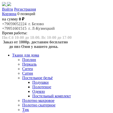
Войти
Регистрация
Корзина
0 позиций
на сумму
0 ₽
+79059052224 г. Белово
+79951601515 г. Л-Кузнецкий
Время работы:
Пн-Сб 10-00 до 18-00. Вс 10-00 до 17-00
Заказ от 1000р. доставим бесплатно
до пвз Озон у вашего дома.
Ткани для дома
Поплин
Перкаль
Ситец
Сатин
Постельное бельё
Подушки
Полотенце
Одеяло
Постельный комплект
Полотно махровое
Полотно скатерное
Тик