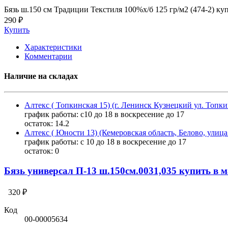
Бязь ш.150 см Традиции Текстиля 100%х/б 125 гр/м2 (474-2) к
290 ₽
Купить
Характеристики
Комментарии
Наличие на складах
Алтекс ( Топкинская 15) (г. Ленинск Кузнецкий ул. Топки
график работы: с10 до 18 в воскресение до 17
остаток:
14.2
Алтекс ( Юности 13) (Кемеровская область, Белово, улиц
график работы: с 10 до 18 в воскресение до 17
остаток:
0
Бязь универсал П-13 ш.150см.0031,035 купить в 
320 ₽
Код
00-00005634