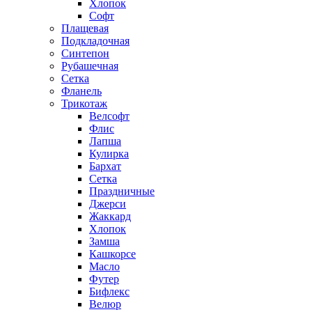
Хлопок
Софт
Плащевая
Подкладочная
Синтепон
Рубашечная
Сетка
Фланель
Трикотаж
Велсофт
Флис
Лапша
Кулирка
Бархат
Сетка
Праздничные
Джерси
Жаккард
Хлопок
Замша
Кашкорсе
Масло
Футер
Бифлекс
Велюр