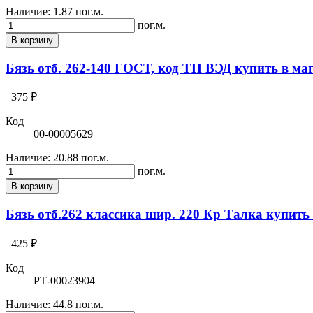
Наличие:
1.87 пог.м.
пог.м.
В корзину
Бязь отб. 262-140 ГОСТ, код ТН ВЭД купить в ма
375 ₽
Код
00-00005629
Наличие:
20.88 пог.м.
пог.м.
В корзину
Бязь отб.262 классика шир. 220 Кр Талка купить
425 ₽
Код
РТ-00023904
Наличие:
44.8 пог.м.