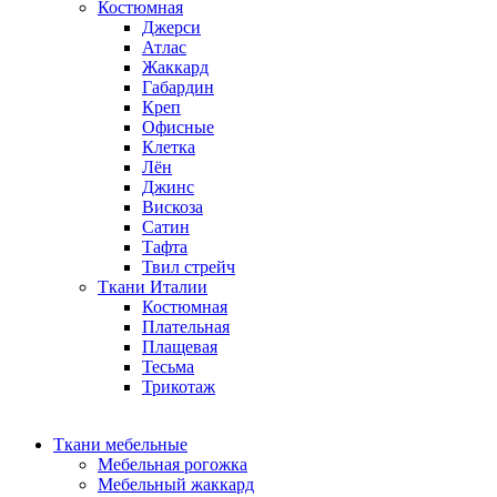
Костюмная
Джерси
Атлас
Жаккард
Габардин
Креп
Офисные
Клетка
Лён
Джинс
Вискоза
Сатин
Тафта
Твил стрейч
Ткани Италии
Костюмная
Плательная
Плащевая
Тесьма
Трикотаж
Ткани мебельные
Мебельная рогожка
Мебельный жаккард