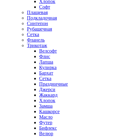
Хлопок
Софт
Плащевая
Подкладочная
Синтепон
Рубашечная
Сетка
Фланель
Трикотаж
Велсофт
Флис
Лапша
Кулирка
Бархат
Сетка
Праздничные
Джерси
Жаккард
Хлопок
Замша
Кашкорсе
Масло
Футер
Бифлекс
Велюр