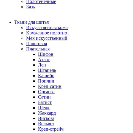
Полотенечные
Бязь
Ткани для шитья
Искусственная кожа
Кружевное полотно
Мех искусственный
Пальтовая
Плательная
Шифон
Атлас
Лен
Штапель
Кашибо
Поплин
Креп-сатин
Органза
Сатин
Батист
Шелк
Жаккард
Вискоза
Вельвет
Креп-стрейч