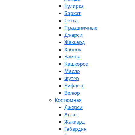
Кулирка
Бархат
Сетка
Праздничные
Джерси
Жаккард
Хлопок
Замша
Кашкорсе
Масло
Футер
Бифлекс
Велюр
Костюмная
Джерси
Атлас
Жаккард
Габардин