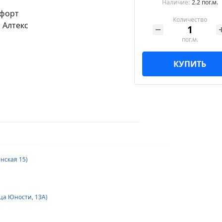
Наличие:
2.2 пог.м.
Количество
пог.м.
КУПИТЬ
инская 15)
ица Юности, 13А)