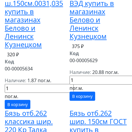
ш.150см.0031,035
ВЭД купить в
купить в
магазинах
магазинах
Белово и
Белово и
Ленинск
Ленинск
Кузнецком
Кузнецком
375 ₽
Код
320 ₽
00-00005629
Код
00-00005634
Наличие:
20.88 пог.м.
Наличие:
1.87 пог.м.
пог.м.
пог.м.
В корзину
В корзину
Бязь отб.262
Бязь отб.262
классика шир.
шир. 150см ГОСТ
220 Кр Талка
купить в