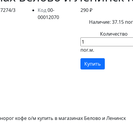
Код
00-
290 ₽
00012070
Наличие:
37.15 пог
Количество
пог.м.
Купить
динорог кофе о/м купить в магазинах Белово и Ленинск