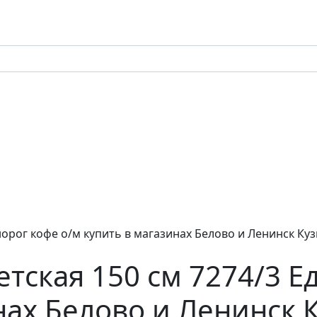
инорог кофе о/м купить в магазинах Белово и Ленинск Ку
етская 150 см 7274/3 
нах Белово и Ленинск 