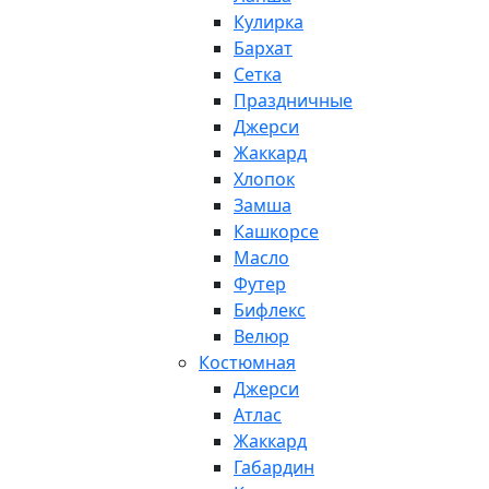
Кулирка
Бархат
Сетка
Праздничные
Джерси
Жаккард
Хлопок
Замша
Кашкорсе
Масло
Футер
Бифлекс
Велюр
Костюмная
Джерси
Атлас
Жаккард
Габардин