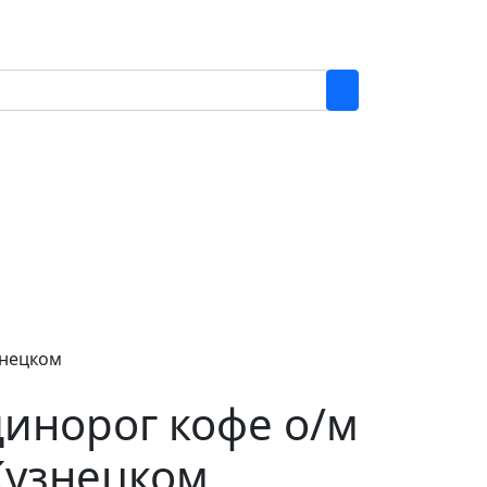
знецком
Единорог кофе о/м
Кузнецком